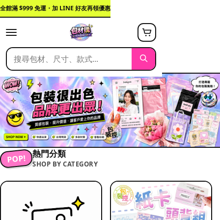
全館滿 $999 免運・加 LINE 好友再領優惠
熱門分類
POP!
SHOP BY CATEGORY