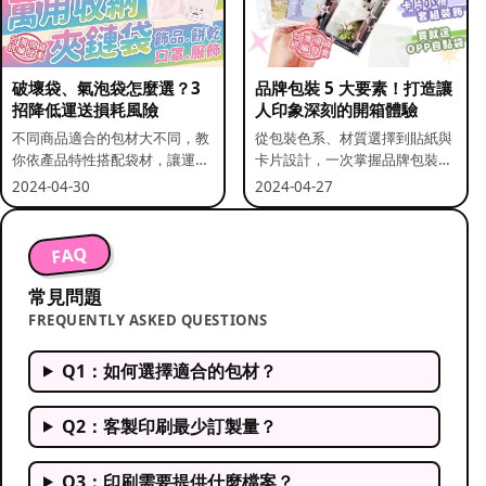
破壞袋、氣泡袋怎麼選？3
品牌包裝 5 大要素！打造讓
招降低運送損耗風險
人印象深刻的開箱體驗
不同商品適合的包材大不同，教
從包裝色系、材質選擇到貼紙與
你依產品特性搭配袋材，讓運送
卡片設計，一次掌握品牌包裝的
更安全。
關鍵要素。
2024-04-30
2024-04-27
FAQ
常見問題
FREQUENTLY ASKED QUESTIONS
Q1：如何選擇適合的包材？
Q2：客製印刷最少訂製量？
Q3：印刷需要提供什麼檔案？