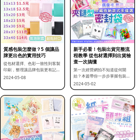
質感包裝怎麼做？5 個讓品
新手必看！包裝出貨完整流
牌更出色的實用技巧
程教學 從包材選擇到出貨檢
查一次搞懂
從包材選擇、色彩一致性到客製
印刷，整理讓品牌包裝更有記憶
第一次經營網拍不知道從何開
點的實用做法。
始？本篇帶你一步步掌握包裝流
2024-05-08
程與出貨前檢查重點。
2024-05-02