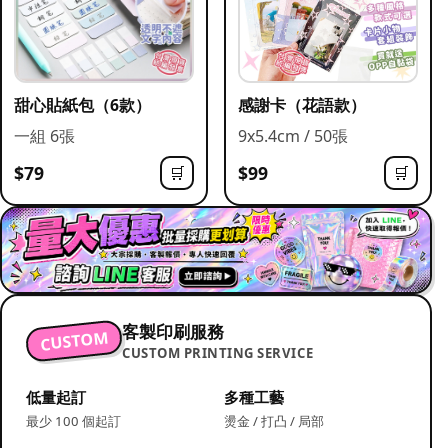
甜心貼紙包（6款）
感謝卡（花語款）
一組 6張
9x5.4cm / 50張
$79
$99
🛒
🛒
客製印刷服務
CUSTOM
CUSTOM PRINTING SERVICE
低量起訂
多種工藝
最少 100 個起訂
燙金 / 打凸 / 局部