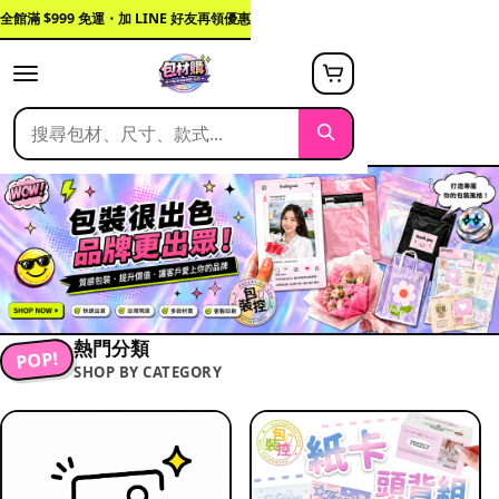
全館滿 $999 免運・加 LINE 好友再領優惠
熱門分類
POP!
SHOP BY CATEGORY