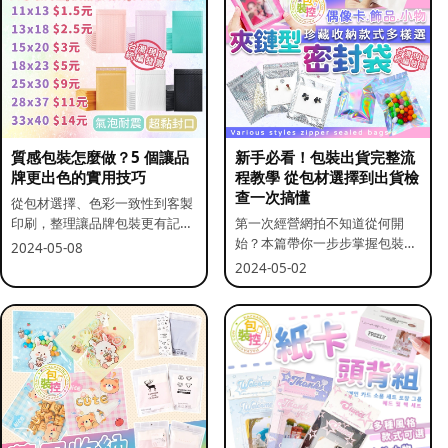
質感包裝怎麼做？5 個讓品
新手必看！包裝出貨完整流
牌更出色的實用技巧
程教學 從包材選擇到出貨檢
查一次搞懂
從包材選擇、色彩一致性到客製
印刷，整理讓品牌包裝更有記憶
第一次經營網拍不知道從何開
點的實用做法。
始？本篇帶你一步步掌握包裝流
2024-05-08
程與出貨前檢查重點。
2024-05-02