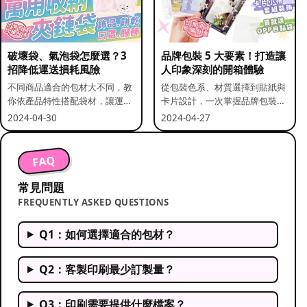
破壞袋、氣泡袋怎麼選？3
品牌包裝 5 大要素！打造讓
招降低運送損耗風險
人印象深刻的開箱體驗
不同商品適合的包材大不同，教
從包裝色系、材質選擇到貼紙與
你依產品特性搭配袋材，讓運送
卡片設計，一次掌握品牌包裝的
更安全。
關鍵要素。
2024-04-30
2024-04-27
FAQ
常見問題
FREQUENTLY ASKED QUESTIONS
Q1：如何選擇適合的包材？
Q2：客製印刷最少訂製量？
Q3：印刷需要提供什麼檔案？