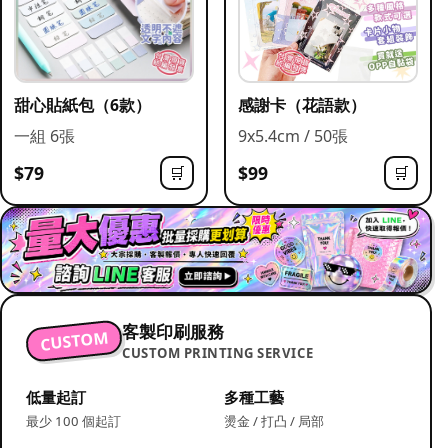
甜心貼紙包（6款）
感謝卡（花語款）
一組 6張
9x5.4cm / 50張
$79
$99
🛒
🛒
客製印刷服務
CUSTOM
CUSTOM PRINTING SERVICE
低量起訂
多種工藝
最少 100 個起訂
燙金 / 打凸 / 局部