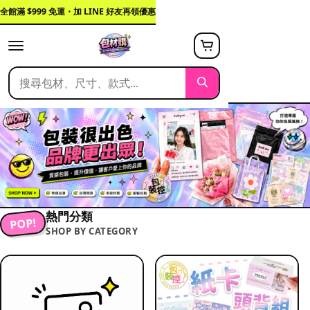
全館滿 $999 免運・加 LINE 好友再領優惠
熱門分類
POP!
SHOP BY CATEGORY