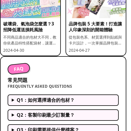
破壞袋、氣泡袋怎麼選？3
品牌包裝 5 大要素！打造讓
招降低運送損耗風險
人印象深刻的開箱體驗
不同商品適合的包材大不同，教
從包裝色系、材質選擇到貼紙與
你依產品特性搭配袋材，讓運送
卡片設計，一次掌握品牌包裝的
更安全。
關鍵要素。
2024-04-30
2024-04-27
FAQ
常見問題
FREQUENTLY ASKED QUESTIONS
Q1：如何選擇適合的包材？
Q2：客製印刷最少訂製量？
Q3：印刷需要提供什麼檔案？