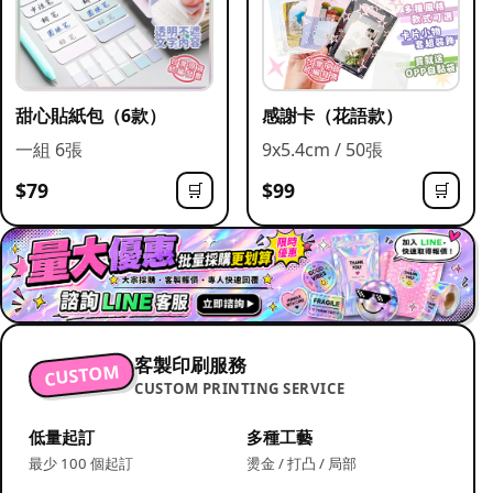
甜心貼紙包（6款）
感謝卡（花語款）
一組 6張
9x5.4cm / 50張
$79
$99
🛒
🛒
客製印刷服務
CUSTOM
CUSTOM PRINTING SERVICE
低量起訂
多種工藝
最少 100 個起訂
燙金 / 打凸 / 局部