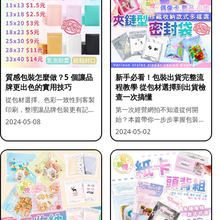
質感包裝怎麼做？5 個讓品
新手必看！包裝出貨完整流
牌更出色的實用技巧
程教學 從包材選擇到出貨檢
查一次搞懂
從包材選擇、色彩一致性到客製
印刷，整理讓品牌包裝更有記憶
第一次經營網拍不知道從何開
點的實用做法。
始？本篇帶你一步步掌握包裝流
2024-05-08
程與出貨前檢查重點。
2024-05-02