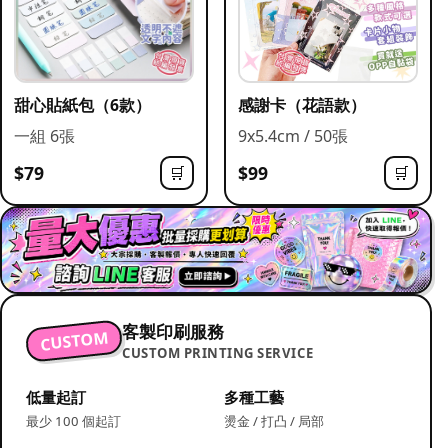
甜心貼紙包（6款）
感謝卡（花語款）
一組 6張
9x5.4cm / 50張
$79
$99
🛒
🛒
客製印刷服務
CUSTOM
CUSTOM PRINTING SERVICE
低量起訂
多種工藝
最少 100 個起訂
燙金 / 打凸 / 局部