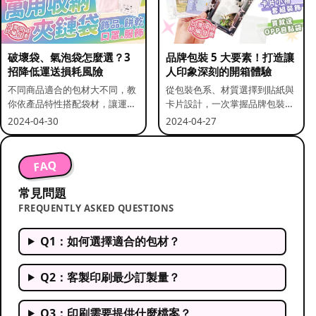
破壞袋、氣泡袋怎麼選？3
品牌包裝 5 大要素！打造讓
招降低運送損耗風險
人印象深刻的開箱體驗
不同商品適合的包材大不同，教
從包裝色系、材質選擇到貼紙與
你依產品特性搭配袋材，讓運送
卡片設計，一次掌握品牌包裝的
更安全。
關鍵要素。
2024-04-30
2024-04-27
FAQ
常見問題
FREQUENTLY ASKED QUESTIONS
Q1：如何選擇適合的包材？
Q2：客製印刷最少訂製量？
Q3：印刷需要提供什麼檔案？