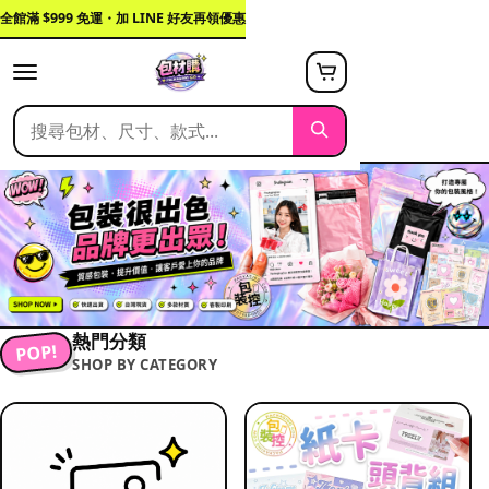
全館滿 $999 免運・加 LINE 好友再領優惠
熱門分類
POP!
SHOP BY CATEGORY