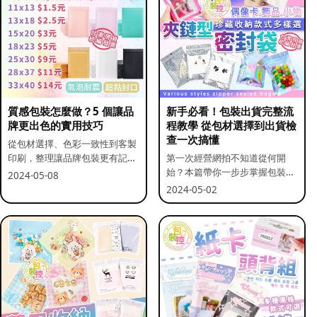
質感包裝怎麼做？5 個讓品
新手必看！包裝出貨完整流
牌更出色的實用技巧
程教學 從包材選擇到出貨檢
查一次搞懂
從包材選擇、色彩一致性到客製
印刷，整理讓品牌包裝更有記憶
第一次經營網拍不知道從何開
點的實用做法。
始？本篇帶你一步步掌握包裝流
2024-05-08
程與出貨前檢查重點。
2024-05-02