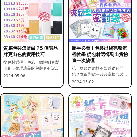
質感包裝怎麼做？5 個讓品
新手必看！包裝出貨完整流
牌更出色的實用技巧
程教學 從包材選擇到出貨檢
查一次搞懂
從包材選擇、色彩一致性到客製
印刷，整理讓品牌包裝更有記憶
第一次經營網拍不知道從何開
點的實用做法。
始？本篇帶你一步步掌握包裝流
2024-05-08
程與出貨前檢查重點。
2024-05-02