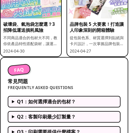
破壞袋、氣泡袋怎麼選？3
品牌包裝 5 大要素！打造讓
招降低運送損耗風險
人印象深刻的開箱體驗
不同商品適合的包材大不同，教
從包裝色系、材質選擇到貼紙與
你依產品特性搭配袋材，讓運送
卡片設計，一次掌握品牌包裝的
更安全。
關鍵要素。
2024-04-30
2024-04-27
FAQ
常見問題
FREQUENTLY ASKED QUESTIONS
Q1：如何選擇適合的包材？
Q2：客製印刷最少訂製量？
Q3：印刷需要提供什麼檔案？