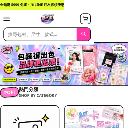
全館滿 $999 免運・加 LINE 好友再領優惠
熱門分類
POP!
SHOP BY CATEGORY