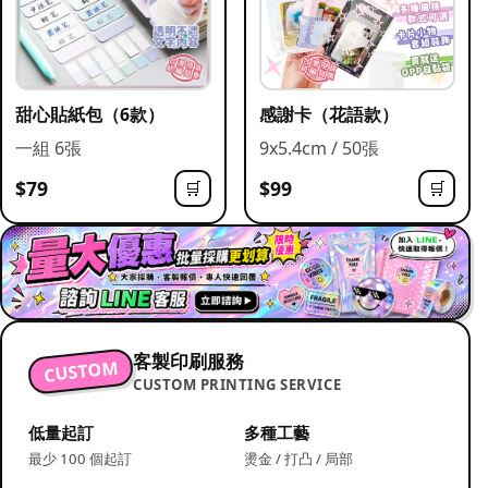
甜心貼紙包（6款）
感謝卡（花語款）
一組 6張
9x5.4cm / 50張
$79
$99
🛒
🛒
客製印刷服務
CUSTOM
CUSTOM PRINTING SERVICE
低量起訂
多種工藝
最少 100 個起訂
燙金 / 打凸 / 局部