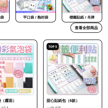
品袋
平口袋 / 熱封袋
標籤貼紙 / 吊牌
查看全部商品
TOP 5
袋（霧面）
甜心貼紙包（6款）
/ 10入
一組 6張