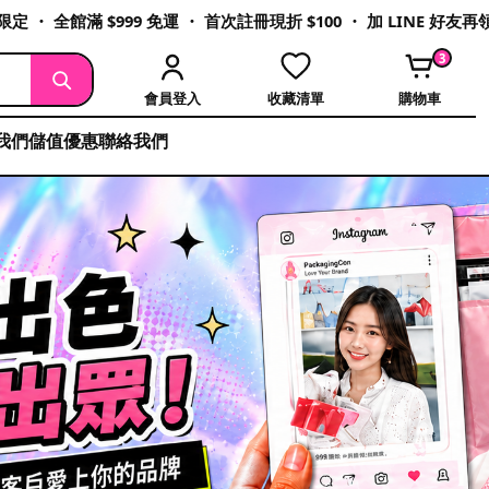
定 ・ 全館滿 $999 免運 ・ 首次註冊現折 $100 ・ 加 LINE 好友
3
會員登入
收藏清單
購物車
我們
儲值優惠
聯絡我們