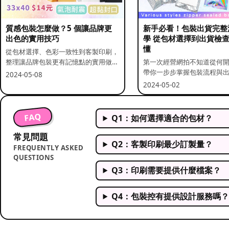
質感包裝怎麼做？5 個讓品牌更
新手必看！包裝出貨完整
出色的實用技巧
學 從包材選擇到出貨檢
懂
從包材選擇、色彩一致性到客製印刷，
整理讓品牌包裝更有記憶點的實用做
第一次經營網拍不知道從何
法。
帶你一步步掌握包裝流程與
2024-05-08
重點。
2024-05-02
FAQ
Q1：如何選擇適合的包材？
常見問題
Q2：客製印刷最少訂製量？
FREQUENTLY ASKED
QUESTIONS
Q3：印刷需要提供什麼檔案？
Q4：包裝控有提供設計服務嗎