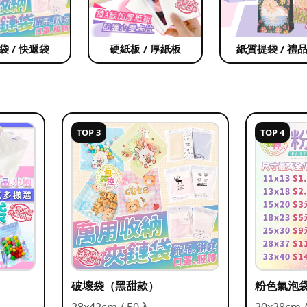
袋 / 快遞袋
硬紙板 / 厚紙板
紙質提袋 / 禮
TOP 3
TOP 4
破壞袋（黑甜款）
粉色氣泡
28x42cm / 50入
20x28cm 