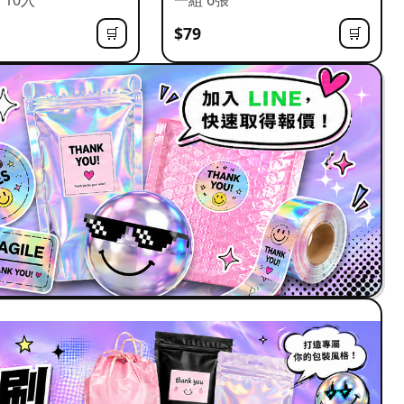
$79
🛒
🛒