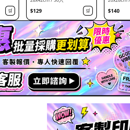
$129
$140
🛒
🛒