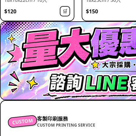
$120
$150
🛒
客製印刷服務
CUSTOM
CUSTOM PRINTING SERVICE