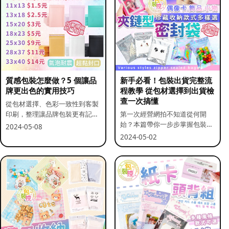
質感包裝怎麼做？5 個讓品
新手必看！包裝出貨完整流
牌更出色的實用技巧
程教學 從包材選擇到出貨檢
查一次搞懂
從包材選擇、色彩一致性到客製
印刷，整理讓品牌包裝更有記憶
第一次經營網拍不知道從何開
點的實用做法。
始？本篇帶你一步步掌握包裝流
2024-05-08
程與出貨前檢查重點。
2024-05-02