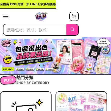
全館滿 $999 免運・加 LINE 好友再領優惠
熱門分類
POP!
SHOP BY CATEGORY