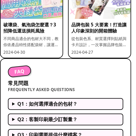
破壞袋、氣泡袋怎麼選？3
品牌包裝 5 大要素！打造讓
招降低運送損耗風險
人印象深刻的開箱體驗
不同商品適合的包材大不同，教
從包裝色系、材質選擇到貼紙與
你依產品特性搭配袋材，讓運送
卡片設計，一次掌握品牌包裝的
更安全。
關鍵要素。
2024-04-30
2024-04-27
FAQ
常見問題
FREQUENTLY ASKED QUESTIONS
Q1：如何選擇適合的包材？
Q2：客製印刷最少訂製量？
Q3：印刷需要提供什麼檔案？