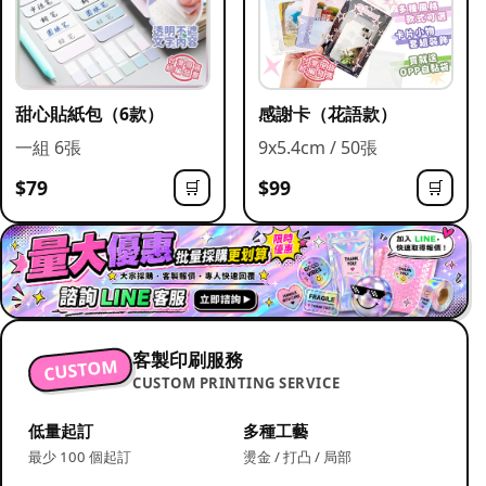
甜心貼紙包（6款）
感謝卡（花語款）
一組 6張
9x5.4cm / 50張
$79
$99
🛒
🛒
客製印刷服務
CUSTOM
CUSTOM PRINTING SERVICE
低量起訂
多種工藝
最少 100 個起訂
燙金 / 打凸 / 局部