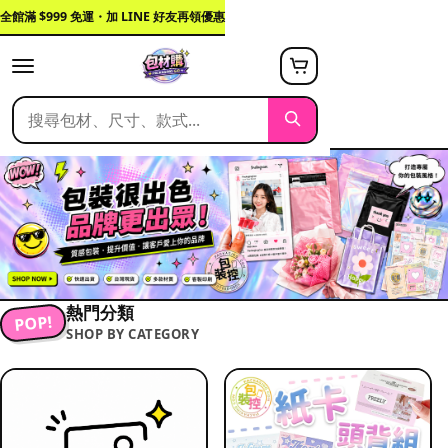
全館滿 $999 免運・加 LINE 好友再領優惠
熱門分類
POP!
SHOP BY CATEGORY