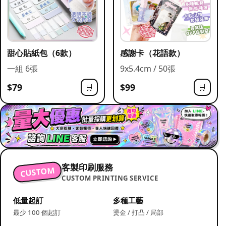
甜心貼紙包（6款）
感謝卡（花語款）
一組 6張
9x5.4cm / 50張
$79
$99
🛒
🛒
客製印刷服務
CUSTOM
CUSTOM PRINTING SERVICE
低量起訂
多種工藝
最少 100 個起訂
燙金 / 打凸 / 局部