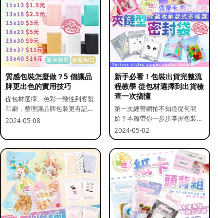
質感包裝怎麼做？5 個讓品
新手必看！包裝出貨完整流
牌更出色的實用技巧
程教學 從包材選擇到出貨檢
查一次搞懂
從包材選擇、色彩一致性到客製
印刷，整理讓品牌包裝更有記憶
第一次經營網拍不知道從何開
點的實用做法。
始？本篇帶你一步步掌握包裝流
2024-05-08
程與出貨前檢查重點。
2024-05-02