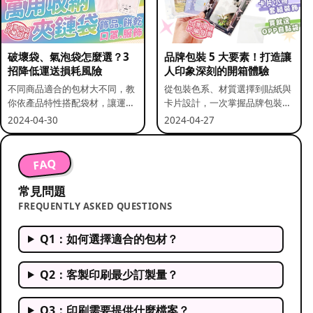
破壞袋、氣泡袋怎麼選？3
品牌包裝 5 大要素！打造讓
招降低運送損耗風險
人印象深刻的開箱體驗
不同商品適合的包材大不同，教
從包裝色系、材質選擇到貼紙與
你依產品特性搭配袋材，讓運送
卡片設計，一次掌握品牌包裝的
更安全。
關鍵要素。
2024-04-30
2024-04-27
FAQ
常見問題
FREQUENTLY ASKED QUESTIONS
Q1：如何選擇適合的包材？
Q2：客製印刷最少訂製量？
Q3：印刷需要提供什麼檔案？