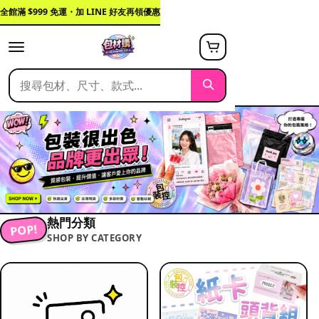
全館滿 $999 免運・加 LINE 好友再領優惠
熱門分類
POP!
SHOP BY CATEGORY