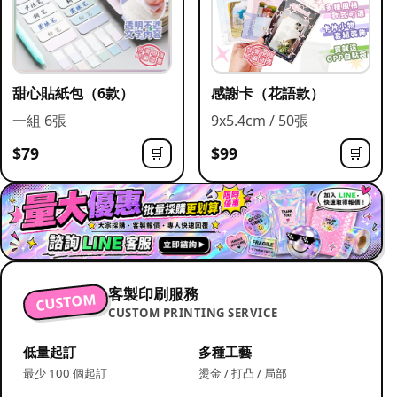
甜心貼紙包（6款）
感謝卡（花語款）
一組 6張
9x5.4cm / 50張
$79
$99
🛒
🛒
客製印刷服務
CUSTOM
CUSTOM PRINTING SERVICE
低量起訂
多種工藝
最少 100 個起訂
燙金 / 打凸 / 局部