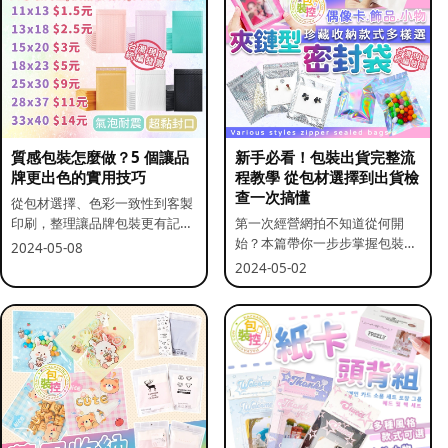
質感包裝怎麼做？5 個讓品
新手必看！包裝出貨完整流
牌更出色的實用技巧
程教學 從包材選擇到出貨檢
查一次搞懂
從包材選擇、色彩一致性到客製
印刷，整理讓品牌包裝更有記憶
第一次經營網拍不知道從何開
點的實用做法。
始？本篇帶你一步步掌握包裝流
2024-05-08
程與出貨前檢查重點。
2024-05-02