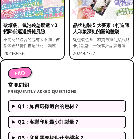
破壞袋、氣泡袋怎麼選？3
品牌包裝 5 大要素！打造讓
招降低運送損耗風險
人印象深刻的開箱體驗
不同商品適合的包材大不同，教
從包裝色系、材質選擇到貼紙與
你依產品特性搭配袋材，讓運送
卡片設計，一次掌握品牌包裝的
更安全。
關鍵要素。
2024-04-30
2024-04-27
FAQ
常見問題
FREQUENTLY ASKED QUESTIONS
Q1：如何選擇適合的包材？
Q2：客製印刷最少訂製量？
Q3：印刷需要提供什麼檔案？