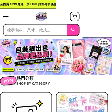
全館滿 $999 免運・加 LINE 好友再領優惠
熱門分類
POP!
SHOP BY CATEGORY