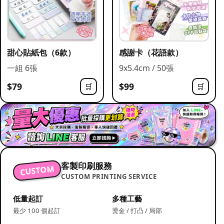
甜心貼紙包（6款）
感謝卡（花語款）
一組 6張
9x5.4cm / 50張
$79
$99
🛒
🛒
客製印刷服務
CUSTOM
CUSTOM PRINTING SERVICE
低量起訂
多種工藝
最少 100 個起訂
燙金 / 打凸 / 局部