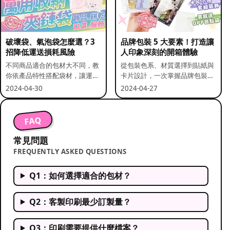
破壞袋、氣泡袋怎麼選？3
品牌包裝 5 大要素！打造讓
招降低運送損耗風險
人印象深刻的開箱體驗
不同商品適合的包材大不同，教
從包裝色系、材質選擇到貼紙與
你依產品特性搭配袋材，讓運送
卡片設計，一次掌握品牌包裝的
更安全。
關鍵要素。
2024-04-30
2024-04-27
FAQ
常見問題
FREQUENTLY ASKED QUESTIONS
Q1：如何選擇適合的包材？
Q2：客製印刷最少訂製量？
Q3：印刷需要提供什麼檔案？