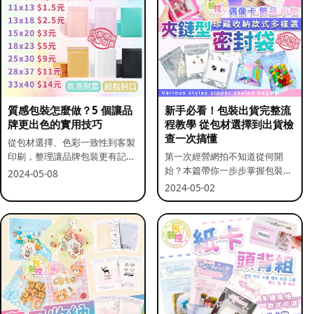
質感包裝怎麼做？5 個讓品
新手必看！包裝出貨完整流
牌更出色的實用技巧
程教學 從包材選擇到出貨檢
查一次搞懂
從包材選擇、色彩一致性到客製
印刷，整理讓品牌包裝更有記憶
第一次經營網拍不知道從何開
點的實用做法。
始？本篇帶你一步步掌握包裝流
2024-05-08
程與出貨前檢查重點。
2024-05-02