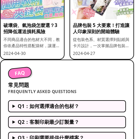
破壞袋、氣泡袋怎麼選？3
品牌包裝 5 大要素！打造讓
招降低運送損耗風險
人印象深刻的開箱體驗
不同商品適合的包材大不同，教
從包裝色系、材質選擇到貼紙與
你依產品特性搭配袋材，讓運送
卡片設計，一次掌握品牌包裝的
更安全。
關鍵要素。
2024-04-30
2024-04-27
FAQ
常見問題
FREQUENTLY ASKED QUESTIONS
Q1：如何選擇適合的包材？
Q2：客製印刷最少訂製量？
Q3：印刷需要提供什麼檔案？