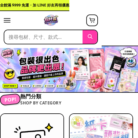
全館滿 $999 免運・加 LINE 好友再領優惠
熱門分類
POP!
SHOP BY CATEGORY