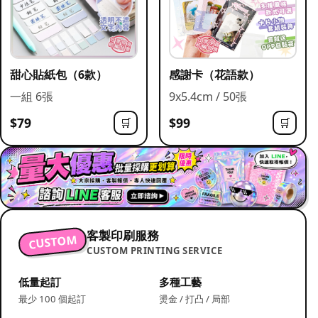
甜心貼紙包（6款）
感謝卡（花語款）
一組 6張
9x5.4cm / 50張
$79
$99
🛒
🛒
客製印刷服務
CUSTOM
CUSTOM PRINTING SERVICE
低量起訂
多種工藝
最少 100 個起訂
燙金 / 打凸 / 局部