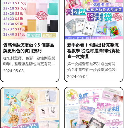
質感包裝怎麼做？5 個讓品
新手必看！包裝出貨完整流
牌更出色的實用技巧
程教學 從包材選擇到出貨檢
查一次搞懂
從包材選擇、色彩一致性到客製
印刷，整理讓品牌包裝更有記憶
第一次經營網拍不知道從何開
點的實用做法。
始？本篇帶你一步步掌握包裝流
2024-05-08
程與出貨前檢查重點。
2024-05-02