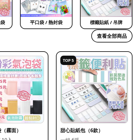
品袋
平口袋 / 熱封袋
標籤貼紙 / 吊牌
查看全部商品
TOP 5
袋（霧面）
甜心貼紙包（6款）
/ 10入
一組 6張