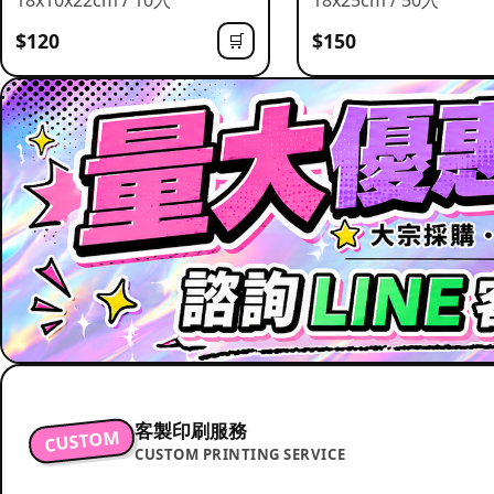
$120
$150
🛒
客製印刷服務
CUSTOM
CUSTOM PRINTING SERVICE