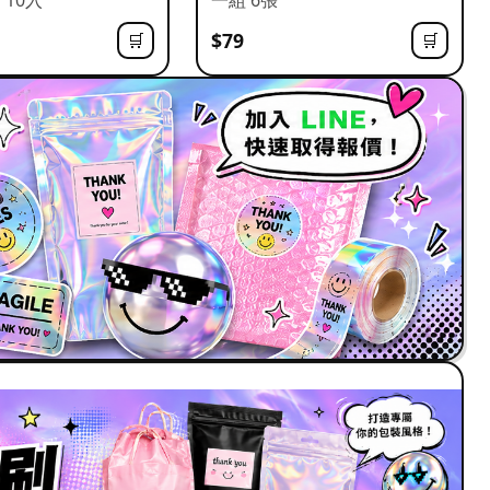
$79
🛒
🛒