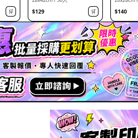
$129
$140
🛒
🛒