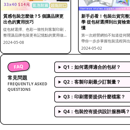
質感包裝怎麼做？5 個讓品牌更
新手必看！包裝出貨完整
出色的實用技巧
學 從包材選擇到出貨檢
懂
從包材選擇、色彩一致性到客製印刷，
整理讓品牌包裝更有記憶點的實用做
第一次經營網拍不知道從何
法。
帶你一步步掌握包裝流程與
2024-05-08
重點。
2024-05-02
FAQ
Q1：如何選擇適合的包材？
常見問題
Q2：客製印刷最少訂製量？
FREQUENTLY ASKED
QUESTIONS
Q3：印刷需要提供什麼檔案？
Q4：包裝控有提供設計服務嗎