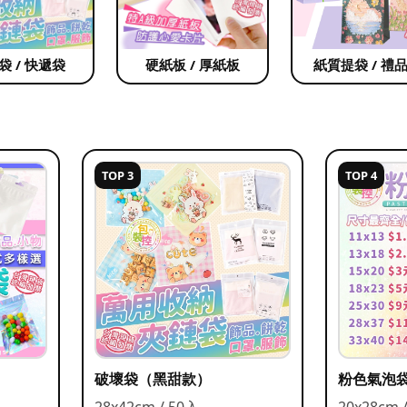
袋 / 快遞袋
硬紙板 / 厚紙板
紙質提袋 / 禮
TOP 3
TOP 4
破壞袋（黑甜款）
粉色氣泡
28x42cm / 50入
20x28cm 