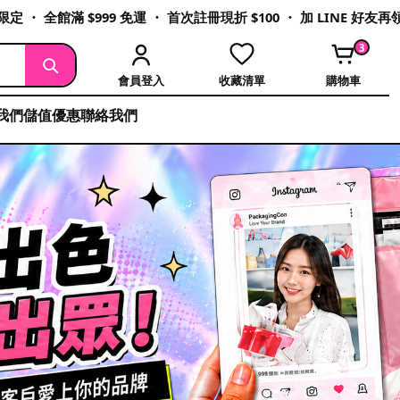
定 ・ 全館滿 $999 免運 ・ 首次註冊現折 $100 ・ 加 LINE 好友
3
會員登入
收藏清單
購物車
我們
儲值優惠
聯絡我們