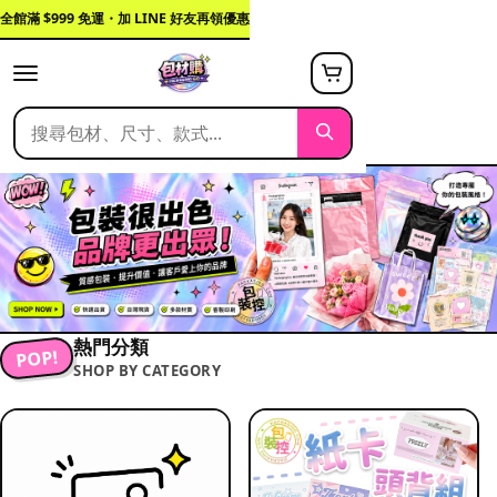
全館滿 $999 免運・加 LINE 好友再領優惠
熱門分類
POP!
SHOP BY CATEGORY