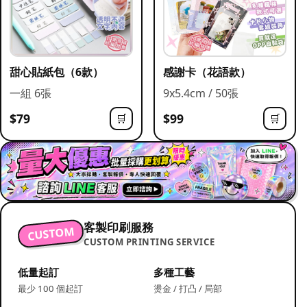
甜心貼紙包（6款）
感謝卡（花語款）
一組 6張
9x5.4cm / 50張
$79
$99
🛒
🛒
客製印刷服務
CUSTOM
CUSTOM PRINTING SERVICE
低量起訂
多種工藝
最少 100 個起訂
燙金 / 打凸 / 局部