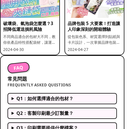
破壞袋、氣泡袋怎麼選？3
品牌包裝 5 大要素！打造讓
招降低運送損耗風險
人印象深刻的開箱體驗
不同商品適合的包材大不同，教
從包裝色系、材質選擇到貼紙與
你依產品特性搭配袋材，讓運送
卡片設計，一次掌握品牌包裝的
更安全。
關鍵要素。
2024-04-30
2024-04-27
FAQ
常見問題
FREQUENTLY ASKED QUESTIONS
Q1：如何選擇適合的包材？
Q2：客製印刷最少訂製量？
Q3：印刷需要提供什麼檔案？