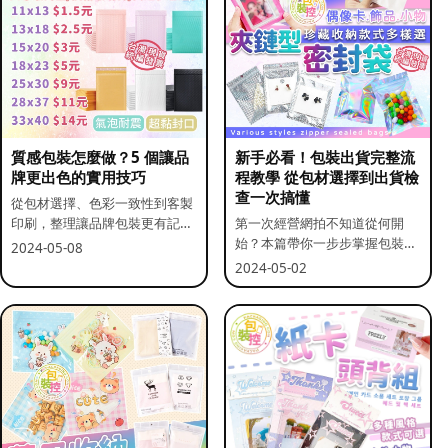
質感包裝怎麼做？5 個讓品
新手必看！包裝出貨完整流
牌更出色的實用技巧
程教學 從包材選擇到出貨檢
查一次搞懂
從包材選擇、色彩一致性到客製
印刷，整理讓品牌包裝更有記憶
第一次經營網拍不知道從何開
點的實用做法。
始？本篇帶你一步步掌握包裝流
2024-05-08
程與出貨前檢查重點。
2024-05-02