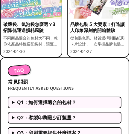
破壞袋、氣泡袋怎麼選？3
品牌包裝 5 大要素！打造讓
招降低運送損耗風險
人印象深刻的開箱體驗
不同商品適合的包材大不同，教
從包裝色系、材質選擇到貼紙與
你依產品特性搭配袋材，讓運送
卡片設計，一次掌握品牌包裝的
更安全。
關鍵要素。
2024-04-30
2024-04-27
FAQ
常見問題
FREQUENTLY ASKED QUESTIONS
Q1：如何選擇適合的包材？
Q2：客製印刷最少訂製量？
Q3：印刷需要提供什麼檔案？