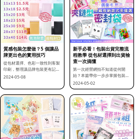
質感包裝怎麼做？5 個讓品
新手必看！包裝出貨完整流
牌更出色的實用技巧
程教學 從包材選擇到出貨檢
查一次搞懂
從包材選擇、色彩一致性到客製
印刷，整理讓品牌包裝更有記憶
第一次經營網拍不知道從何開
點的實用做法。
始？本篇帶你一步步掌握包裝流
2024-05-08
程與出貨前檢查重點。
2024-05-02