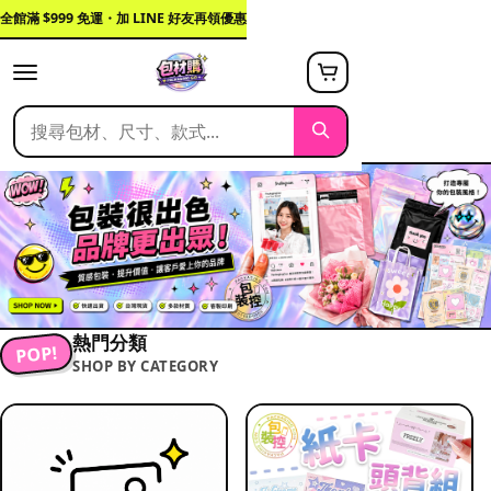
全館滿 $999 免運・加 LINE 好友再領優惠
熱門分類
POP!
SHOP BY CATEGORY