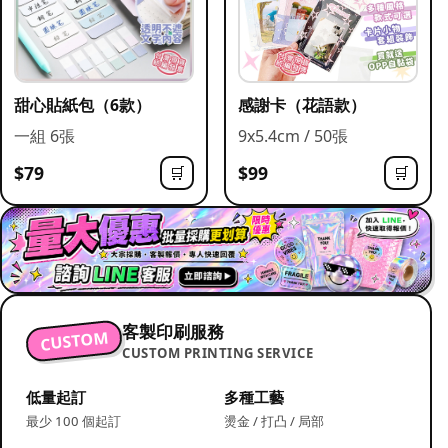
甜心貼紙包（6款）
感謝卡（花語款）
一組 6張
9x5.4cm / 50張
$79
$99
🛒
🛒
客製印刷服務
CUSTOM
CUSTOM PRINTING SERVICE
低量起訂
多種工藝
最少 100 個起訂
燙金 / 打凸 / 局部