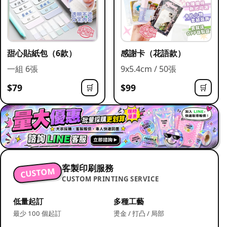
甜心貼紙包（6款）
感謝卡（花語款）
一組 6張
9x5.4cm / 50張
$79
$99
🛒
🛒
客製印刷服務
CUSTOM
CUSTOM PRINTING SERVICE
低量起訂
多種工藝
最少 100 個起訂
燙金 / 打凸 / 局部