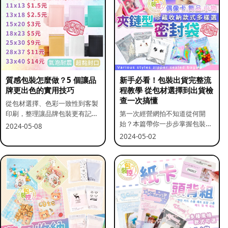
質感包裝怎麼做？5 個讓品
新手必看！包裝出貨完整流
牌更出色的實用技巧
程教學 從包材選擇到出貨檢
查一次搞懂
從包材選擇、色彩一致性到客製
印刷，整理讓品牌包裝更有記憶
第一次經營網拍不知道從何開
點的實用做法。
始？本篇帶你一步步掌握包裝流
2024-05-08
程與出貨前檢查重點。
2024-05-02