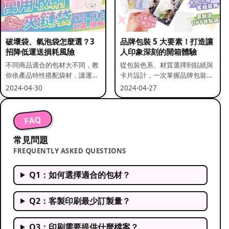
破壞袋、氣泡袋怎麼選？3
品牌包裝 5 大要素！打造讓
招降低運送損耗風險
人印象深刻的開箱體驗
不同商品適合的包材大不同，教
從包裝色系、材質選擇到貼紙與
你依產品特性搭配袋材，讓運送
卡片設計，一次掌握品牌包裝的
更安全。
關鍵要素。
2024-04-30
2024-04-27
FAQ
常見問題
FREQUENTLY ASKED QUESTIONS
Q1：如何選擇適合的包材？
Q2：客製印刷最少訂製量？
Q3：印刷需要提供什麼檔案？