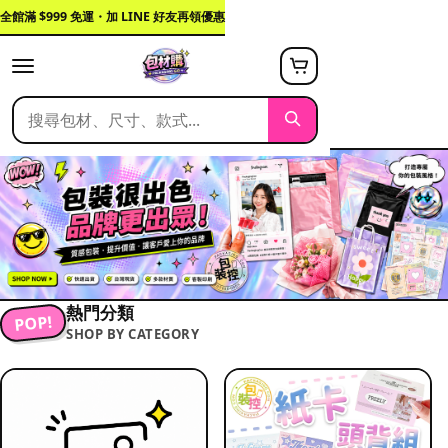
全館滿 $999 免運・加 LINE 好友再領優惠
熱門分類
POP!
SHOP BY CATEGORY