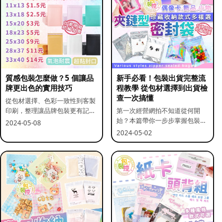
質感包裝怎麼做？5 個讓品
新手必看！包裝出貨完整流
牌更出色的實用技巧
程教學 從包材選擇到出貨檢
查一次搞懂
從包材選擇、色彩一致性到客製
印刷，整理讓品牌包裝更有記憶
第一次經營網拍不知道從何開
點的實用做法。
始？本篇帶你一步步掌握包裝流
2024-05-08
程與出貨前檢查重點。
2024-05-02