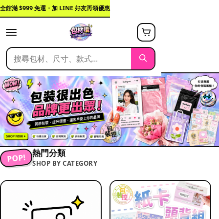
全館滿 $999 免運・加 LINE 好友再領優惠
熱門分類
POP!
SHOP BY CATEGORY