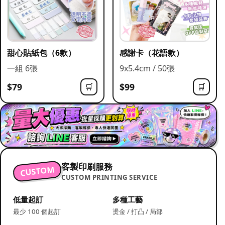
甜心貼紙包（6款）
感謝卡（花語款）
一組 6張
9x5.4cm / 50張
$79
$99
🛒
🛒
客製印刷服務
CUSTOM
CUSTOM PRINTING SERVICE
低量起訂
多種工藝
最少 100 個起訂
燙金 / 打凸 / 局部