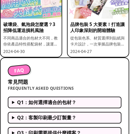
破壞袋、氣泡袋怎麼選？3
品牌包裝 5 大要素！打造讓
招降低運送損耗風險
人印象深刻的開箱體驗
不同商品適合的包材大不同，教
從包裝色系、材質選擇到貼紙與
你依產品特性搭配袋材，讓運送
卡片設計，一次掌握品牌包裝的
更安全。
關鍵要素。
2024-04-30
2024-04-27
FAQ
常見問題
FREQUENTLY ASKED QUESTIONS
Q1：如何選擇適合的包材？
Q2：客製印刷最少訂製量？
Q3：印刷需要提供什麼檔案？