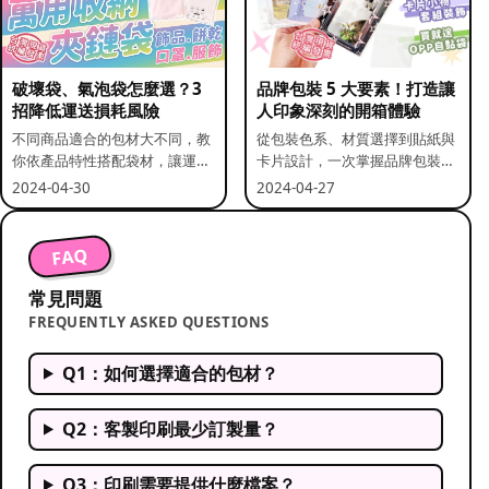
破壞袋、氣泡袋怎麼選？3
品牌包裝 5 大要素！打造讓
招降低運送損耗風險
人印象深刻的開箱體驗
不同商品適合的包材大不同，教
從包裝色系、材質選擇到貼紙與
你依產品特性搭配袋材，讓運送
卡片設計，一次掌握品牌包裝的
更安全。
關鍵要素。
2024-04-30
2024-04-27
FAQ
常見問題
FREQUENTLY ASKED QUESTIONS
Q1：如何選擇適合的包材？
Q2：客製印刷最少訂製量？
Q3：印刷需要提供什麼檔案？