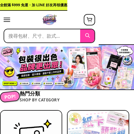
全館滿 $999 免運・加 LINE 好友再領優惠
熱門分類
POP!
SHOP BY CATEGORY