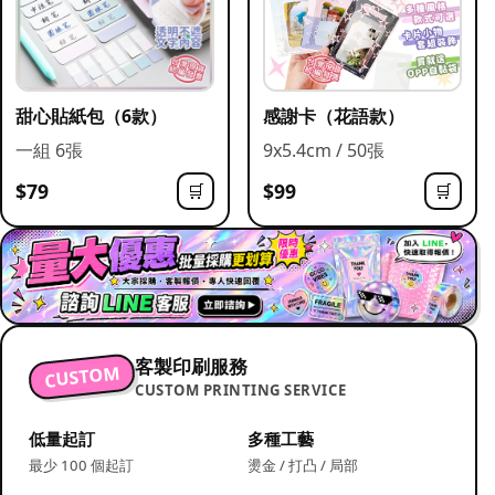
甜心貼紙包（6款）
感謝卡（花語款）
一組 6張
9x5.4cm / 50張
$79
$99
🛒
🛒
客製印刷服務
CUSTOM
CUSTOM PRINTING SERVICE
低量起訂
多種工藝
最少 100 個起訂
燙金 / 打凸 / 局部