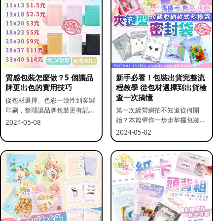
質感包裝怎麼做？5 個讓品
新手必看！包裝出貨完整流
牌更出色的實用技巧
程教學 從包材選擇到出貨檢
查一次搞懂
從包材選擇、色彩一致性到客製
印刷，整理讓品牌包裝更有記憶
第一次經營網拍不知道從何開
點的實用做法。
始？本篇帶你一步步掌握包裝流
2024-05-08
程與出貨前檢查重點。
2024-05-02