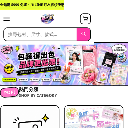
全館滿 $999 免運・加 LINE 好友再領優惠
熱門分類
POP!
SHOP BY CATEGORY