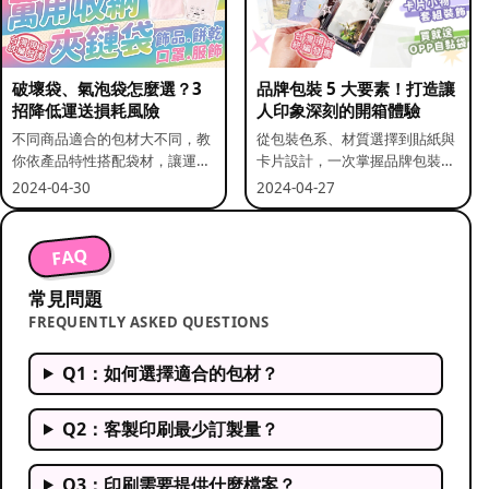
破壞袋、氣泡袋怎麼選？3
品牌包裝 5 大要素！打造讓
招降低運送損耗風險
人印象深刻的開箱體驗
不同商品適合的包材大不同，教
從包裝色系、材質選擇到貼紙與
你依產品特性搭配袋材，讓運送
卡片設計，一次掌握品牌包裝的
更安全。
關鍵要素。
2024-04-30
2024-04-27
FAQ
常見問題
FREQUENTLY ASKED QUESTIONS
Q1：如何選擇適合的包材？
Q2：客製印刷最少訂製量？
Q3：印刷需要提供什麼檔案？