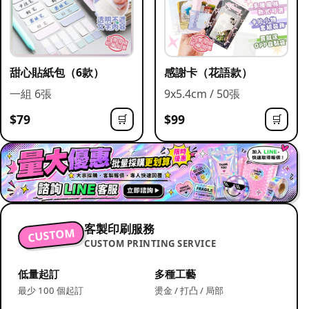
甜心貼紙包（6款）
感謝卡（花語款）
一組 6張
9x5.4cm / 50張
$79
$99
🛒
🛒
客製印刷服務
CUSTOM
CUSTOM PRINTING SERVICE
低量起訂
多種工藝
最少 100 個起訂
燙金 / 打凸 / 局部