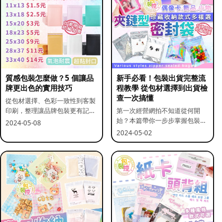
質感包裝怎麼做？5 個讓品
新手必看！包裝出貨完整流
牌更出色的實用技巧
程教學 從包材選擇到出貨檢
查一次搞懂
從包材選擇、色彩一致性到客製
印刷，整理讓品牌包裝更有記憶
第一次經營網拍不知道從何開
點的實用做法。
始？本篇帶你一步步掌握包裝流
2024-05-08
程與出貨前檢查重點。
2024-05-02